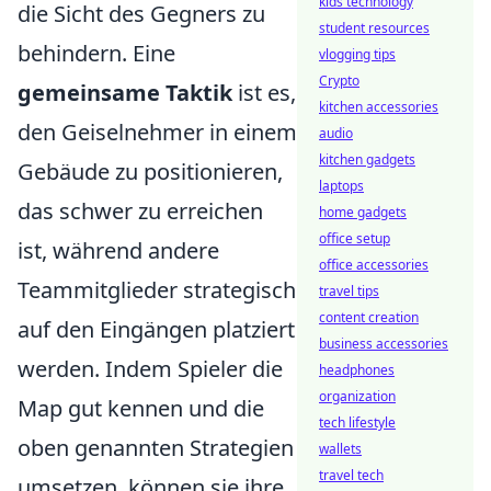
kids technology
die Sicht des Gegners zu
student resources
behindern. Eine
vlogging tips
Crypto
gemeinsame Taktik
ist es,
kitchen accessories
den Geiselnehmer in einem
audio
kitchen gadgets
Gebäude zu positionieren,
laptops
das schwer zu erreichen
home gadgets
office setup
ist, während andere
office accessories
Teammitglieder strategisch
travel tips
content creation
auf den Eingängen platziert
business accessories
werden. Indem Spieler die
headphones
organization
Map gut kennen und die
tech lifestyle
oben genannten Strategien
wallets
travel tech
umsetzen, können sie ihre