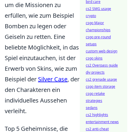
bird care
um die Missionen zu
cs2 SMG usage
erfüllen, wie zum Beispiel
crypto
csgo Major
Bomben zu legen oder
championships
Geiseln zu retten. Eine
csgo pre-round
setups
beliebte Möglichkeit, in das
custom web design
Spiel einzutauchen, ist der
csgo skins
cs2 Overpass guide
Erwerb von Skins, wie zum
diy projects
Beispiel der
Silver Case
, der
cs2 grenade usage
csgo item storage
den Charakteren ein
csgo retake
individuelles Aussehen
strategies
sedans
verleiht.
cs2 highlights
entertainment news
Top 5 Geheimnisse, die
cs2 anti-cheat