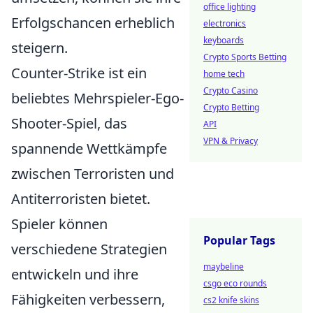
office lighting
Erfolgschancen erheblich
electronics
keyboards
steigern.
Crypto Sports Betting
Counter-Strike ist ein
home tech
Crypto Casino
beliebtes Mehrspieler-Ego-
Crypto Betting
Shooter-Spiel, das
API
VPN & Privacy
spannende Wettkämpfe
zwischen Terroristen und
Antiterroristen bietet.
Spieler können
Popular Tags
verschiedene Strategien
maybeline
entwickeln und ihre
csgo eco rounds
Fähigkeiten verbessern,
cs2 knife skins