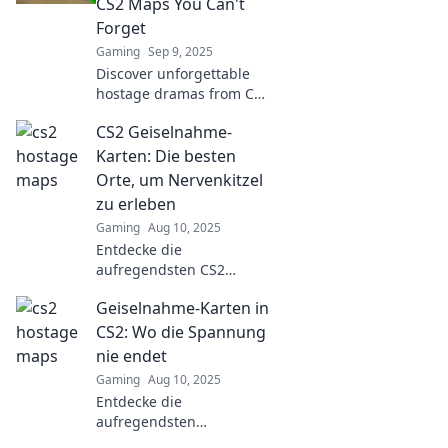
CS2 Maps You Can't
Forget
Gaming
Sep 9, 2025
Discover unforgettable
hostage dramas from CS2
maps that will keep you
CS2 Geiselnahme-
on the edge of your seat!
Dive into thrilling tales
Karten: Die besten
and epic moments now!
Orte, um Nervenkitzel
zu erleben
Gaming
Aug 10, 2025
Entdecke die
aufregendsten CS2
Geiselnahme-Karten!
Geiselnahme-Karten in
Finde die besten Orte für
ultimativen Nervenkitzel
CS2: Wo die Spannung
und spannendste
nie endet
Strategien!
Gaming
Aug 10, 2025
Entdecke die
aufregendsten
Geiselnahme-Karten in