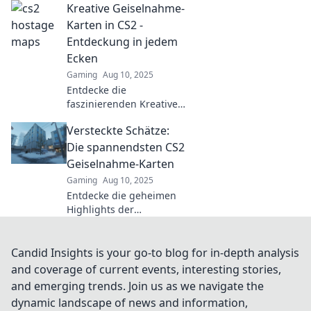
Kreative Geiselnahme-
CS2! Taktik, Spannung
und Nervenkitzel warten
Karten in CS2 -
auf dich. Jetzt eintauchen
Entdeckung in jedem
und spielen!
Ecken
Gaming
Aug 10, 2025
Entdecke die
faszinierenden Kreative
Geiselnahme-Karten in
Versteckte Schätze:
CS2! Überraschungen
warten in jeder Ecke –
Die spannendsten CS2
lass dich inspirieren und
Geiselnahme-Karten
starte dein Abenteuer!
Gaming
Aug 10, 2025
Entdecke die geheimen
Highlights der
spannendsten CS2
Geiselnahme-Karten! Lass
dich von unerwarteten
Candid Insights is your go-to blog for in-depth analysis
Strategien überraschen!
and coverage of current events, interesting stories,
and emerging trends. Join us as we navigate the
dynamic landscape of news and information,