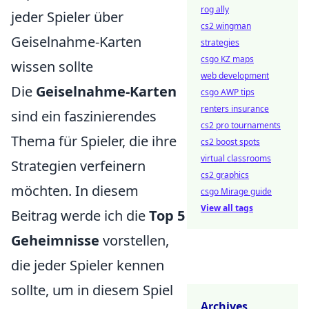
rog ally
jeder Spieler über
cs2 wingman
Geiselnahme-Karten
strategies
csgo KZ maps
wissen sollte
web development
Die
Geiselnahme-Karten
csgo AWP tips
renters insurance
sind ein faszinierendes
cs2 pro tournaments
Thema für Spieler, die ihre
cs2 boost spots
virtual classrooms
Strategien verfeinern
cs2 graphics
möchten. In diesem
csgo Mirage guide
View all tags
Beitrag werde ich die
Top 5
Geheimnisse
vorstellen,
die jeder Spieler kennen
sollte, um in diesem Spiel
Archives