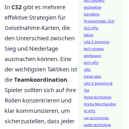
tech gadgets
In
CS2
gibt es mehrere
technology
Gambling
effektive Strategien für
Programmatic SEO
Geiselnahme-Karten, die
SEO APIs
biking
den Unterschied zwischen
UAE E-Invoicing
Sieg und Niederlage
tech reviews
workspace
ausmachen können. Eine
tech gifts
der wichtigsten Taktiken ist
gifts
travel gear
die
Teamkoordination
.
UAE E-Invoicing &
Spieler sollten sich auf ihre
Tax
home technology
Rollen konzentrieren und
Anime Merchandise
klar kommunizieren, um
AI APIs
car accessories
sicherzustellen, dass jeder
audio technology