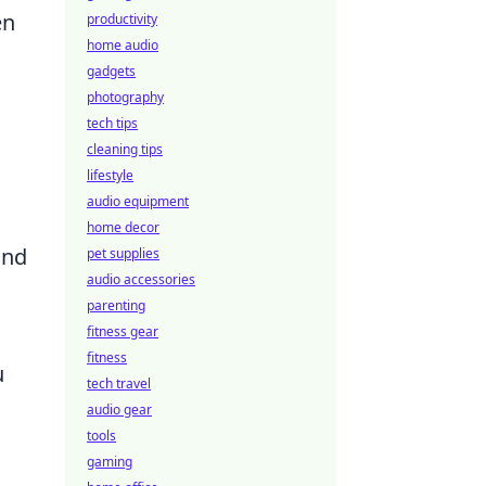
en
productivity
home audio
gadgets
photography
tech tips
cleaning tips
lifestyle
audio equipment
home decor
und
pet supplies
audio accessories
parenting
fitness gear
fitness
u
tech travel
audio gear
tools
gaming