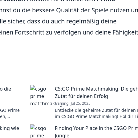
nst du die bessere Qualität der Spiele nutzen u
elle sicher, dass du auch regelmäßig deine
einen Fortschritt zu verfolgen und deine Fähigkei
o die
CS:GO Prime Matchmaking: Die ge
Zutat für deinen Erfolg
Gaming
Jul 25, 2025
:GO Prime
Entdecke die geheime Zutat für deinen 
en,
im CS:GO Prime Matchmaking! Hol dir T
re die
die dein Spiel auf das nächste Level he
ing wie
Finding Your Place in the CSGO Pri
Jungle