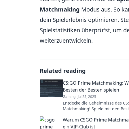
Matchmaking
Modus aus. So kan
dein Spielerlebnis optimieren. St
Spielstatistiken überprüfst, um d
weiterzuentwickeln.
Related reading
CS:GO Prime Matchmaking: W
Besten der Besten spielen
Gaming
Jul 25, 2025
Entdecke die Geheimnisse des CS
Matchmaking! Spiele mit den Best
verbessere deine Skills und erobe
Warum CSGO Prime Matchmak
Ranglisten!
ein VIP-Club ist