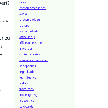
ert?
Crypto
kitchen accessories
audio
s du
kitchen gadgets
laptops
home gadgets
er zu
office setup
office accessories
nd
travel tips
n.
content creation
business accessories
headphones
organization
tech lifestyle
wallets
s
travel tech
office lighting
electronics
keyboards