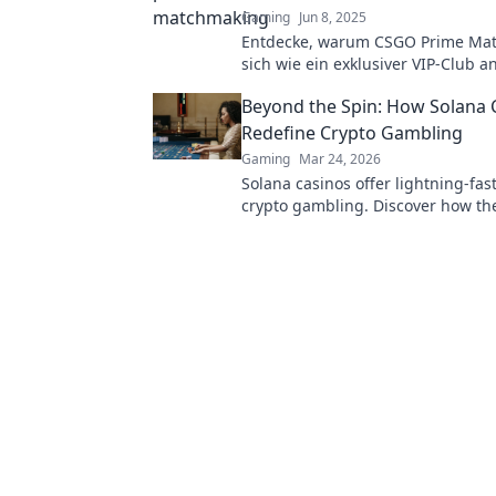
Gaming
Jun 8, 2025
Entdecke, warum CSGO Prime Ma
sich wie ein exklusiver VIP-Club an
Vorteile, Geheimnisse und spann
Beyond the Spin: How Solana 
Einblicke warten auf dich!
Redefine Crypto Gambling
Gaming
Mar 24, 2026
Solana casinos offer lightning-fast
crypto gambling. Discover how th
revolutionizing the game. Click to