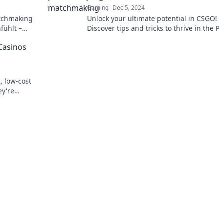
Gaming
Dec 5, 2024
tchmaking
Unlock your ultimate potential in CSGO!
fühlt –
Discover tips and tricks to thrive in the 
ende
Jungle and dominate your competition t
Casinos
, low-cost
ey're
 learn more!