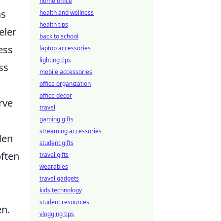
home office
as
health and wellness
health tips
eler
back to school
ess
laptop accessories
lighting tips
ss
mobile accessories
office organization
office decor
rve
travel
gaming gifts
streaming accessories
len
student gifts
ften
travel gifts
wearables
travel gadgets
kids technology
student resources
en.
vlogging tips