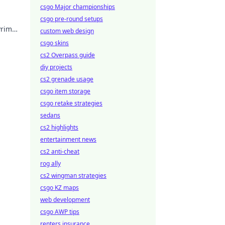
csgo Major championships
csgo pre-round setups
Prime
custom web design
oday!
csgo skins
cs2 Overpass guide
diy projects
cs2 grenade usage
csgo item storage
csgo retake strategies
sedans
cs2 highlights
entertainment news
cs2 anti-cheat
rog ally
cs2 wingman strategies
csgo KZ maps
web development
csgo AWP tips
renters insurance