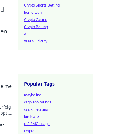
Crypto Sports Betting
nd
home tech
Crypto Casino
Crypto Betting
ten
API
VPN & Privacy
Popular Tags
heime
maybeline
csgo eco rounds
Erfolg
cs2 knife skins
ipps,
bird care
ben!
me
cs2 SMG usage
crypto