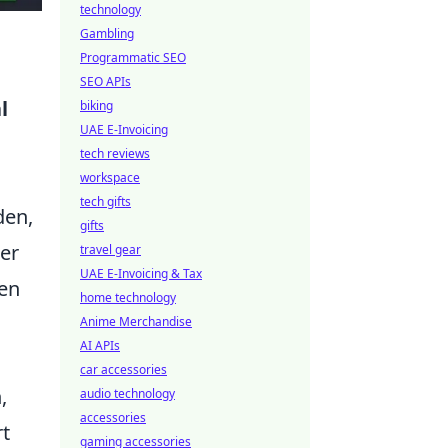
technology
Gambling
Programmatic SEO
SEO APIs
l
biking
UAE E-Invoicing
tech reviews
workspace
tech gifts
en,
gifts
Der
travel gear
UAE E-Invoicing & Tax
gen
home technology
Anime Merchandise
AI APIs
car accessories
,
audio technology
accessories
rt
gaming accessories