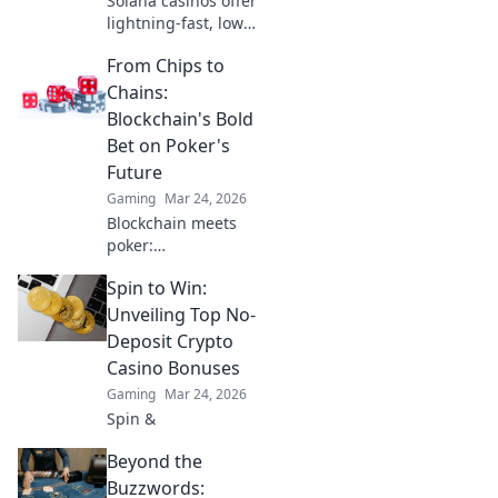
Solana casinos offer
lightning-fast, low-
cost crypto
From Chips to
gambling. Discover
how they're
Chains:
revolutionizing the
Blockchain's Bold
game. Click to learn
Bet on Poker's
more!
Future
Gaming
Mar 24, 2026
Blockchain meets
poker:
revolutionizing the
Spin to Win:
game with
transparency & new
Unveiling Top No-
possibilities.
Deposit Crypto
Discover its bold
Casino Bonuses
bet on the future.
Gaming
Mar 24, 2026
Spin &
Beyond the
Buzzwords: