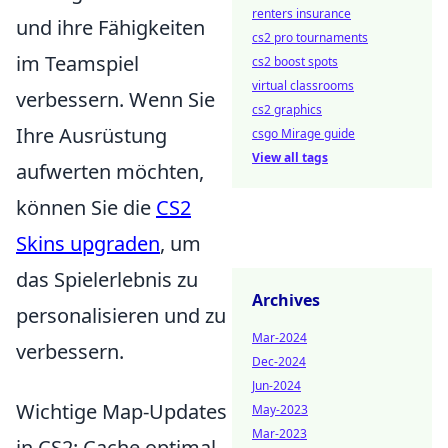
renters insurance
und ihre Fähigkeiten
cs2 pro tournaments
im Teamspiel
cs2 boost spots
virtual classrooms
verbessern. Wenn Sie
cs2 graphics
Ihre Ausrüstung
csgo Mirage guide
View all tags
aufwerten möchten,
können Sie die
CS2
Skins upgraden
, um
das Spielerlebnis zu
Archives
personalisieren und zu
Mar-2024
verbessern.
Dec-2024
Jun-2024
Wichtige Map-Updates
May-2023
Mar-2023
in CS2: Cache optimal