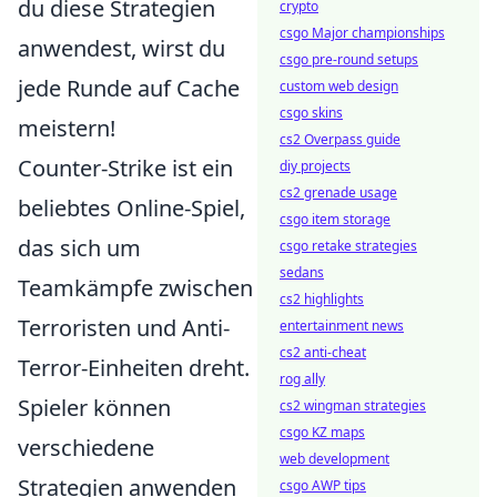
du diese Strategien
crypto
csgo Major championships
anwendest, wirst du
csgo pre-round setups
jede Runde auf Cache
custom web design
csgo skins
meistern!
cs2 Overpass guide
Counter-Strike ist ein
diy projects
cs2 grenade usage
beliebtes Online-Spiel,
csgo item storage
das sich um
csgo retake strategies
sedans
Teamkämpfe zwischen
cs2 highlights
Terroristen und Anti-
entertainment news
cs2 anti-cheat
Terror-Einheiten dreht.
rog ally
Spieler können
cs2 wingman strategies
csgo KZ maps
verschiedene
web development
Strategien anwenden
csgo AWP tips