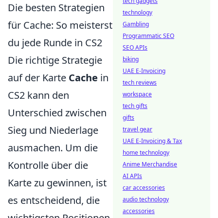
tech gadgets
Die besten Strategien
technology
für Cache: So meisterst
Gambling
Programmatic SEO
du jede Runde in CS2
SEO APIs
Die richtige Strategie
biking
UAE E-Invoicing
auf der Karte
Cache
in
tech reviews
CS2 kann den
workspace
tech gifts
Unterschied zwischen
gifts
Sieg und Niederlage
travel gear
UAE E-Invoicing & Tax
ausmachen. Um die
home technology
Kontrolle über die
Anime Merchandise
AI APIs
Karte zu gewinnen, ist
car accessories
es entscheidend, die
audio technology
accessories
wichtigsten Positionen