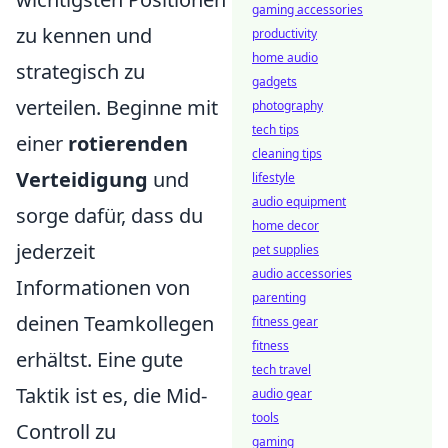
gaming accessories
zu kennen und
productivity
home audio
strategisch zu
gadgets
verteilen. Beginne mit
photography
tech tips
einer
rotierenden
cleaning tips
Verteidigung
und
lifestyle
audio equipment
sorge dafür, dass du
home decor
jederzeit
pet supplies
audio accessories
Informationen von
parenting
deinen Teamkollegen
fitness gear
fitness
erhältst. Eine gute
tech travel
Taktik ist es, die Mid-
audio gear
tools
Controll zu
gaming