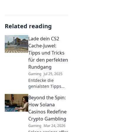
Related reading
Lade dein CS2
Cache-Juwel:
Tipps und Tricks
für den perfekten
Rundgang
Gaming
Jul 25, 2025
Entdecke die
genialsten Tipps
und Tricks für
Beyond the Spin:
deinen perfekten
Rundgang in CS2!
How Solana
Lade dein Cache-
Casinos Redefine
Juwel und
Crypto Gambling
dominiere die
Gaming
Mar 24, 2026
Matches!