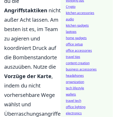
du die
vlogging tips
Crypto
Angriffstaktiken
nicht
kitchen accessories
außer Acht lassen. Am
audio
kitchen gadgets
besten ist es, im Team
laptops
zu agieren und
home gadgets
office setup
koordiniert Druck auf
office accessories
die Bombenstandorte
travel tips
content creation
auszuüben. Nutze die
business accessories
Vorzüge der Karte
,
headphones
organization
indem du nicht
tech lifestyle
vorhersehbare Wege
wallets
travel tech
wählst und
office lighting
Überraschungsangriffe
electronics