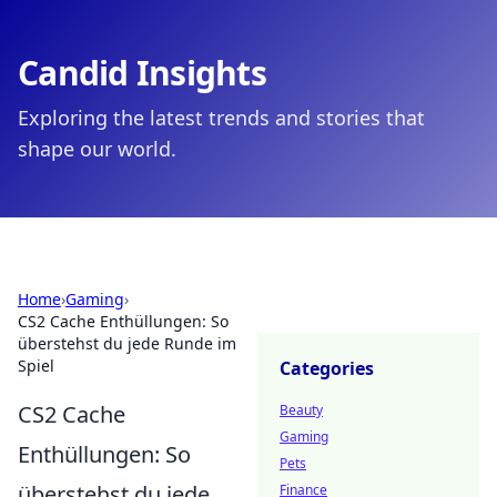
Candid Insights
Exploring the latest trends and stories that
shape our world.
Home
›
Gaming
›
CS2 Cache Enthüllungen: So
überstehst du jede Runde im
Spiel
Categories
CS2 Cache
Beauty
Gaming
Enthüllungen: So
Pets
überstehst du jede
Finance