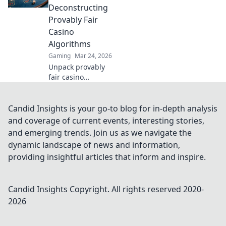
Deconstructing
Provably Fair
Casino
Algorithms
Gaming
Mar 24, 2026
Unpack provably
fair casino
algorithms.
Understand how
they work, move
Candid Insights is your go-to blog for in-depth analysis
beyond buzzwords.
and coverage of current events, interesting stories,
Click to demystify
and emerging trends. Join us as we navigate the
crypto gambling.
dynamic landscape of news and information,
providing insightful articles that inform and inspire.
Candid Insights
Copyright. All rights reserved 2020-
2026