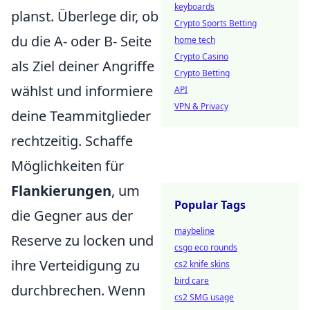
keyboards
planst. Überlege dir, ob
Crypto Sports Betting
du die A- oder B- Seite
home tech
Crypto Casino
als Ziel deiner Angriffe
Crypto Betting
wählst und informiere
API
VPN & Privacy
deine Teammitglieder
rechtzeitig. Schaffe
Möglichkeiten für
Flankierungen
, um
Popular Tags
die Gegner aus der
maybeline
Reserve zu locken und
csgo eco rounds
ihre Verteidigung zu
cs2 knife skins
bird care
durchbrechen. Wenn
cs2 SMG usage