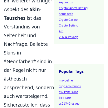
Ein weiterer wichtiger
keyboards
Aspekt des
Skin-
Crypto Sports Betting
home tech
Tausches
ist das
Crypto Casino
Verständnis von
Crypto Betting
API
Seltenheit und
VPN & Privacy
Nachfrage. Beliebte
Skins in
*Neonfarben* sind in
der Regel nicht nur
Popular Tags
ästhetisch
maybeline
ansprechend, sondern
csgo eco rounds
cs2 knife skins
auch wertsteigernd.
bird care
Sicherzustellen, dass
cs2 SMG usage