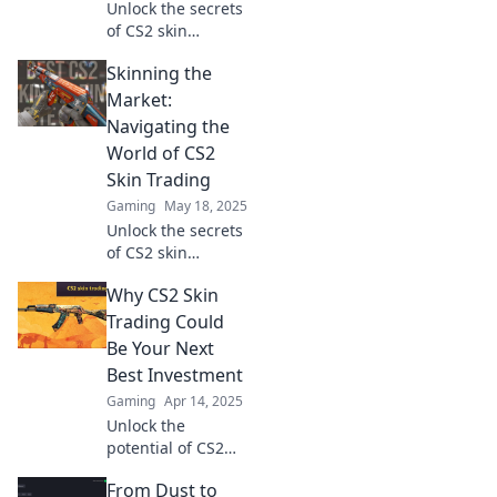
Unlock the secrets
of CS2 skin
trading! Discover
Skinning the
tips and tricks to
maximize your
Market:
profits and trade
Navigating the
your way to the
World of CS2
top!
Skin Trading
Gaming
May 18, 2025
Unlock the secrets
of CS2 skin
trading! Discover
Why CS2 Skin
tips, trends, and
tricks to profit in
Trading Could
this dynamic
Be Your Next
virtual
Best Investment
marketplace.
Gaming
Apr 14, 2025
Unlock the
potential of CS2
skin trading—
From Dust to
discover why it