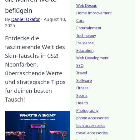
Web Design
beflügeln
Home Improvement
By
Daniel Okafor
·
August 10,
Cars
2025
Entertainment
Technology
Entdecke die
Insurance
faszinierende Welt des
Education
Skin-Tauschs in CS2!
Web Development
Neonfarben,
SEO
überraschende Werte
Travel
Software
und strategische Tipps
Fitness
für deinen besten
Sports
Tausch!
Health
Photography
phone accessories
tech accessories
travel accessories