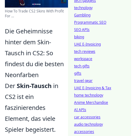
tech gadgets
technology
How To Trade CS2 Skins With Profit
Gambling
For ...
Programmatic SEO
Die Geheimnisse
SEO APIs
biking
hinter dem Skin-
UAE E-Invoicing
Tausch in CS2: So
tech reviews
workspace
findest du die besten
tech gifts
Neonfarben
gifts
travel gear
Der
Skin-Tausch
in
UAE E-Invoicing & Tax
CS2 ist ein
home technology
Anime Merchandise
faszinierendes
AI APIs
Element, das viele
car accessories
audio technology
Spieler begeistert.
accessories