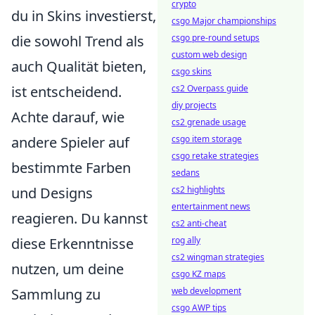
crypto
du in Skins investierst,
csgo Major championships
die sowohl Trend als
csgo pre-round setups
custom web design
auch Qualität bieten,
csgo skins
ist entscheidend.
cs2 Overpass guide
diy projects
Achte darauf, wie
cs2 grenade usage
andere Spieler auf
csgo item storage
csgo retake strategies
bestimmte Farben
sedans
und Designs
cs2 highlights
entertainment news
reagieren. Du kannst
cs2 anti-cheat
diese Erkenntnisse
rog ally
cs2 wingman strategies
nutzen, um deine
csgo KZ maps
Sammlung zu
web development
csgo AWP tips