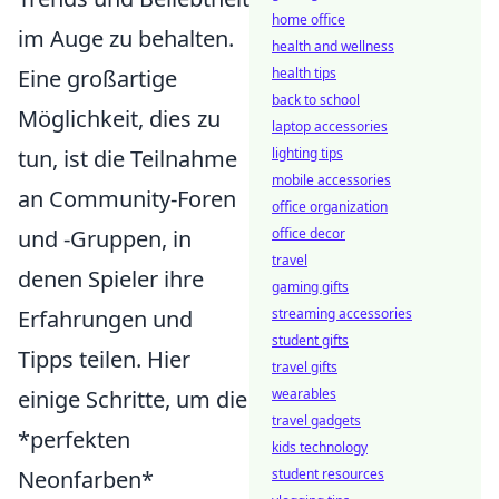
home office
im Auge zu behalten.
health and wellness
Eine großartige
health tips
back to school
Möglichkeit, dies zu
laptop accessories
tun, ist die Teilnahme
lighting tips
mobile accessories
an Community-Foren
office organization
und -Gruppen, in
office decor
travel
denen Spieler ihre
gaming gifts
Erfahrungen und
streaming accessories
student gifts
Tipps teilen. Hier
travel gifts
einige Schritte, um die
wearables
travel gadgets
*perfekten
kids technology
Neonfarben*
student resources