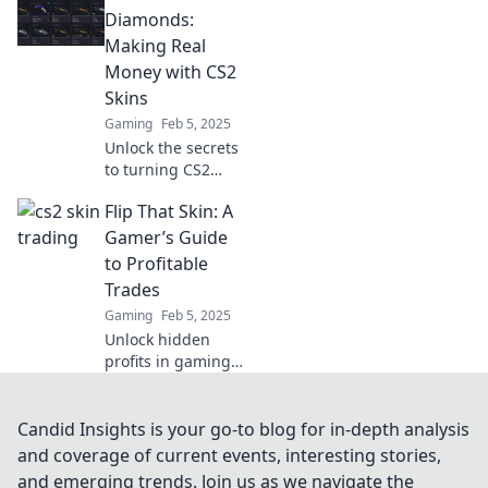
could be your
Diamonds:
smartest
Making Real
investment yet!
Money with CS2
Don't miss out on
Skins
this lucrative
Gaming
Feb 5, 2025
market!
Unlock the secrets
to turning CS2
skins into real
Flip That Skin: A
cash! Discover
tips, tricks, and
Gamer’s Guide
strategies to strike
to Profitable
it rich in the
Trades
gaming universe!
Gaming
Feb 5, 2025
Unlock hidden
profits in gaming!
Discover insider
tips and tricks to
flip skins for cash.
Candid Insights is your go-to blog for in-depth analysis
Don't miss out on
and coverage of current events, interesting stories,
your next big
and emerging trends. Join us as we navigate the