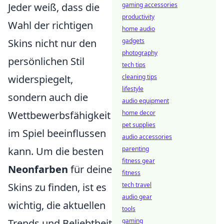
Jeder weiß, dass die
gaming accessories
productivity
Wahl der richtigen
home audio
Skins nicht nur den
gadgets
photography
persönlichen Stil
tech tips
widerspiegelt,
cleaning tips
lifestyle
sondern auch die
audio equipment
Wettbewerbsfähigkeit
home decor
pet supplies
im Spiel beeinflussen
audio accessories
kann. Um die besten
parenting
fitness gear
Neonfarben
für deine
fitness
Skins zu finden, ist es
tech travel
audio gear
wichtig, die aktuellen
tools
Trends und Beliebtheit
gaming