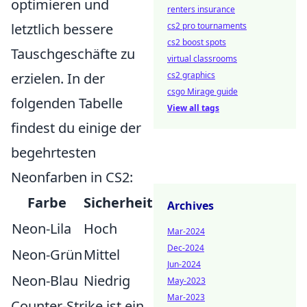
optimieren und
renters insurance
letztlich bessere
cs2 pro tournaments
cs2 boost spots
Tauschgeschäfte zu
virtual classrooms
erzielen. In der
cs2 graphics
csgo Mirage guide
folgenden Tabelle
View all tags
findest du einige der
begehrtesten
Neonfarben in CS2:
Farbe
Sicherheit
Archives
Neon-Lila
Hoch
Mar-2024
Dec-2024
Neon-Grün
Mittel
Jun-2024
Neon-Blau
Niedrig
May-2023
Mar-2023
Counter-Strike ist ein