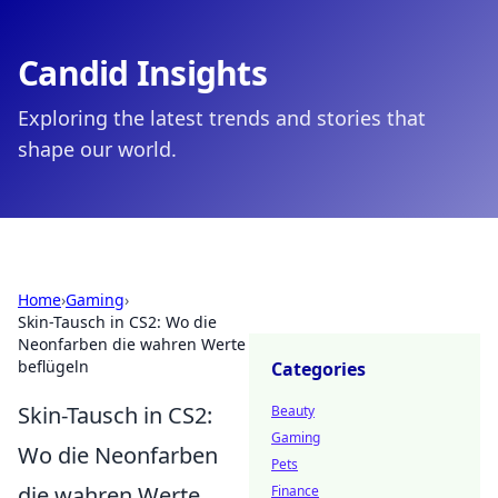
Candid Insights
Exploring the latest trends and stories that
shape our world.
Home
›
Gaming
›
Skin-Tausch in CS2: Wo die
Neonfarben die wahren Werte
beflügeln
Categories
Skin-Tausch in CS2:
Beauty
Gaming
Wo die Neonfarben
Pets
die wahren Werte
Finance