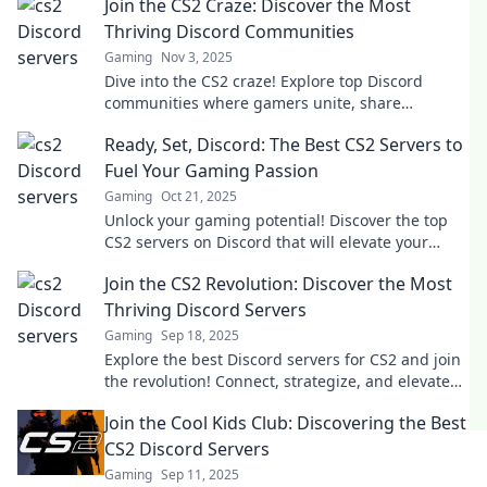
Join the CS2 Craze: Discover the Most
Thriving Discord Communities
Gaming
Nov 3, 2025
Dive into the CS2 craze! Explore top Discord
communities where gamers unite, share
strategies, and elevate their gameplay. Join the
Ready, Set, Discord: The Best CS2 Servers to
fun now!
Fuel Your Gaming Passion
Gaming
Oct 21, 2025
Unlock your gaming potential! Discover the top
CS2 servers on Discord that will elevate your
gameplay and connect you with fellow
Join the CS2 Revolution: Discover the Most
enthusiasts.
Thriving Discord Servers
Gaming
Sep 18, 2025
Explore the best Discord servers for CS2 and join
the revolution! Connect, strategize, and elevate
your gaming experience today!
Join the Cool Kids Club: Discovering the Best
CS2 Discord Servers
Gaming
Sep 11, 2025