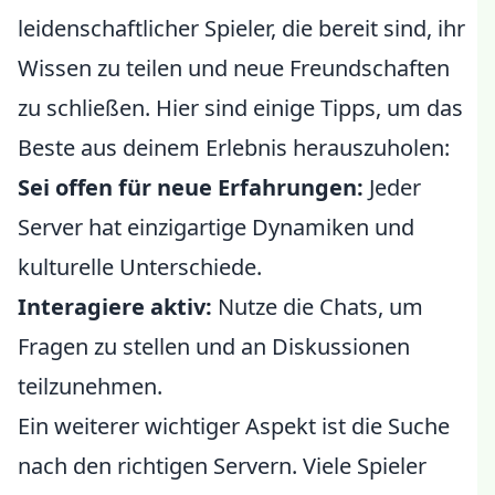
leidenschaftlicher Spieler, die bereit sind, ihr
Wissen zu teilen und neue Freundschaften
zu schließen. Hier sind einige Tipps, um das
Beste aus deinem Erlebnis herauszuholen:
Sei offen für neue Erfahrungen:
Jeder
Server hat einzigartige Dynamiken und
kulturelle Unterschiede.
Interagiere aktiv:
Nutze die Chats, um
Fragen zu stellen und an Diskussionen
teilzunehmen.
Ein weiterer wichtiger Aspekt ist die Suche
nach den richtigen Servern. Viele Spieler