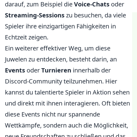
darauf, zum Beispiel die
Voice-Chats
oder
Streaming-Sessions
zu besuchen, da viele
Spieler ihre einzigartigen Fähigkeiten in
Echtzeit zeigen.
Ein weiterer effektiver Weg, um diese
Juwelen zu entdecken, besteht darin, an
Events
oder
Turnieren
innerhalb der
Discord-Community teilzunehmen. Hier
kannst du talentierte Spieler in Aktion sehen
und direkt mit ihnen interagieren. Oft bieten
diese Events nicht nur spannende
Wettkämpfe, sondern auch die Möglichkeit,
neue Freundschaften zu schließen und das