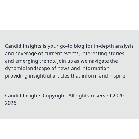
Candid Insights is your go-to blog for in-depth analysis
and coverage of current events, interesting stories,
and emerging trends. Join us as we navigate the
dynamic landscape of news and information,
providing insightful articles that inform and inspire.
Candid Insights
Copyright. All rights reserved 2020-
2026