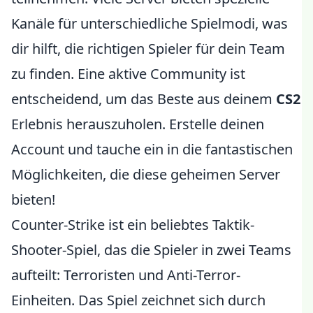
Kanäle für unterschiedliche Spielmodi, was
dir hilft, die richtigen Spieler für dein Team
zu finden. Eine aktive Community ist
entscheidend, um das Beste aus deinem
CS2
Erlebnis herauszuholen. Erstelle deinen
Account und tauche ein in die fantastischen
Möglichkeiten, die diese geheimen Server
bieten!
Counter-Strike ist ein beliebtes Taktik-
Shooter-Spiel, das die Spieler in zwei Teams
aufteilt: Terroristen und Anti-Terror-
Einheiten. Das Spiel zeichnet sich durch