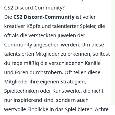
CS2 Discord-Community?
Die
CS2 Discord-Community
ist voller
kreativer Köpfe und talentierter Spieler, die
oft als die versteckten Juwelen der
Community angesehen werden. Um diese
talentsierten Mitglieder zu erkennen, solltest
du regelmäßig die verschiedenen Kanäle
und Foren durchstöbern. Oft teilen diese
Mitglieder ihre eigenen Strategien,
Spieltechniken oder Kunstwerke, die nicht
nur inspirierend sind, sondern auch
wertvolle Einblicke in das Spiel bieten. Achte