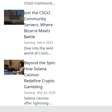
CSGO-Community-
Server voller
Join the CSGO
Geheimnisse und
Spaß sind! Die
Community
beste Schatztruhe
Servers: Where
für echte Gamer
Bizarre Meets
wartet auf dich!
Battle
Gaming
Feb 4, 2025
Dive into the wild
world of CSGO
community
Beyond the Spin:
servers! Discover
bizarre battles,
How Solana
unique modes,
Casinos
and endless fun.
Redefine Crypto
Join the chaos
Gambling
today!
Gaming
Mar 24, 2026
Solana casinos
offer lightning-
fast, low-cost