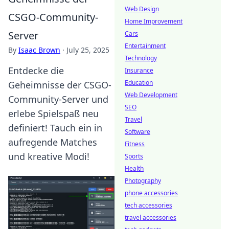
Web Design
CSGO-Community-
Home Improvement
Server
Cars
Entertainment
By
Isaac Brown
·
July 25, 2025
Technology
Entdecke die
Insurance
Education
Geheimnisse der CSGO-
Web Development
Community-Server und
SEO
erlebe Spielspaß neu
Travel
definiert! Tauch ein in
Software
aufregende Matches
Fitness
und kreative Modi!
Sports
Health
Photography
phone accessories
tech accessories
travel accessories