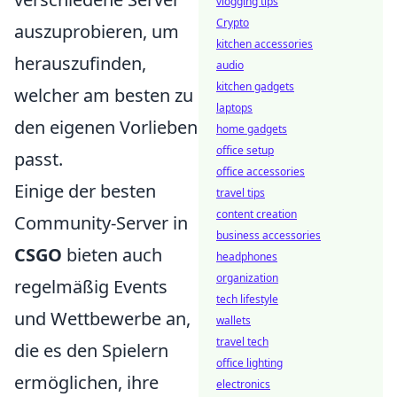
vlogging tips
Crypto
auszuprobieren, um
kitchen accessories
herauszufinden,
audio
kitchen gadgets
welcher am besten zu
laptops
den eigenen Vorlieben
home gadgets
office setup
passt.
office accessories
Einige der besten
travel tips
content creation
Community-Server in
business accessories
CSGO
bieten auch
headphones
organization
regelmäßig Events
tech lifestyle
und Wettbewerbe an,
wallets
travel tech
die es den Spielern
office lighting
ermöglichen, ihre
electronics