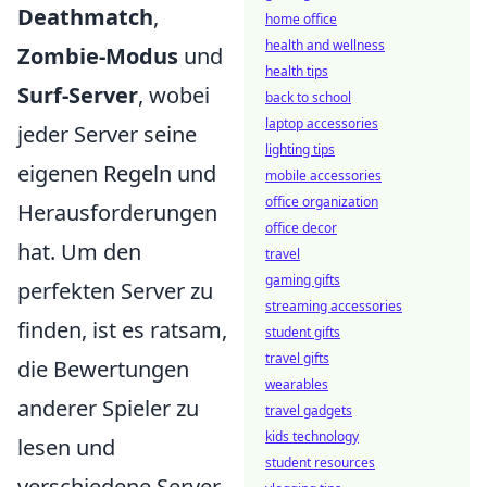
Deathmatch
,
home office
health and wellness
Zombie-Modus
und
health tips
Surf-Server
, wobei
back to school
laptop accessories
jeder Server seine
lighting tips
eigenen Regeln und
mobile accessories
office organization
Herausforderungen
office decor
hat. Um den
travel
gaming gifts
perfekten Server zu
streaming accessories
finden, ist es ratsam,
student gifts
travel gifts
die Bewertungen
wearables
anderer Spieler zu
travel gadgets
kids technology
lesen und
student resources
verschiedene Server