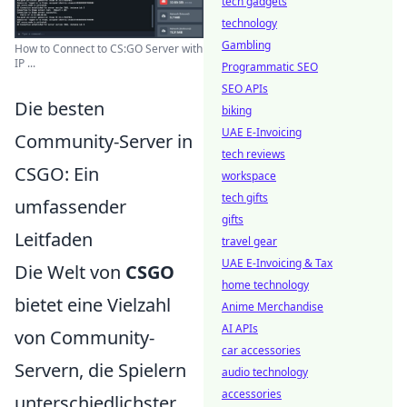
tech gadgets
technology
Gambling
How to Connect to CS:GO Server with
IP ...
Programmatic SEO
SEO APIs
Die besten
biking
UAE E-Invoicing
Community-Server in
tech reviews
CSGO: Ein
workspace
tech gifts
umfassender
gifts
Leitfaden
travel gear
UAE E-Invoicing & Tax
Die Welt von
CSGO
home technology
bietet eine Vielzahl
Anime Merchandise
AI APIs
von Community-
car accessories
Servern, die Spielern
audio technology
accessories
unterschiedlichster