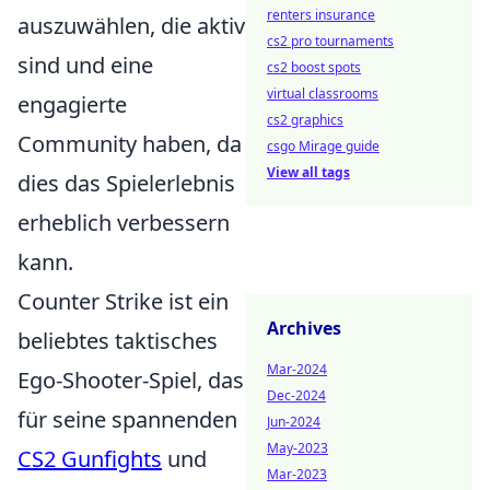
renters insurance
auszuwählen, die aktiv
cs2 pro tournaments
sind und eine
cs2 boost spots
virtual classrooms
engagierte
cs2 graphics
Community haben, da
csgo Mirage guide
View all tags
dies das Spielerlebnis
erheblich verbessern
kann.
Counter Strike ist ein
Archives
beliebtes taktisches
Mar-2024
Ego-Shooter-Spiel, das
Dec-2024
für seine spannenden
Jun-2024
May-2023
CS2 Gunfights
und
Mar-2023