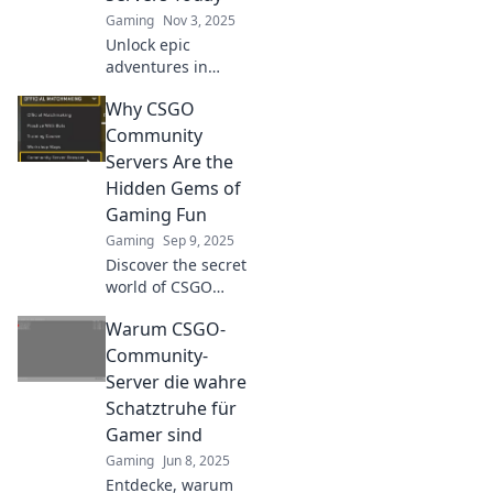
Gaming
Nov 3, 2025
Unlock epic
adventures in
CSGO! Join
Why CSGO
community servers
now and elevate
Community
your gaming
Servers Are the
experience. Dive in
Hidden Gems of
and unleash your
Gaming Fun
inner gamer
Gaming
Sep 9, 2025
today!
Discover the secret
world of CSGO
community
Warum CSGO-
servers! Unleash
endless fun,
Community-
unique modes,
Server die wahre
and unforgettable
Schatztruhe für
moments in
Gamer sind
gaming bliss.
Gaming
Jun 8, 2025
Entdecke, warum