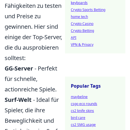
keyboards
Fähigkeiten zu testen
Crypto Sports Betting
und Preise zu
home tech
Crypto Casino
gewinnen. Hier sind
Crypto Betting
einige der Top-Server,
API
VPN & Privacy
die du ausprobieren
solltest:
GG-Server
- Perfekt
für schnelle,
Popular Tags
actionreiche Spiele.
maybeline
Surf-Welt
- Ideal für
csgo eco rounds
Spieler, die ihre
cs2 knife skins
bird care
Beweglichkeit und
cs2 SMG usage