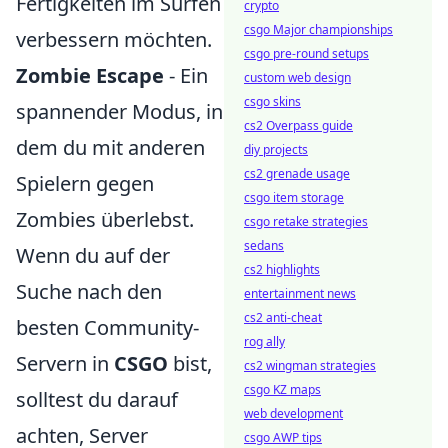
Fertigkeiten im Surfen
crypto
csgo Major championships
verbessern möchten.
csgo pre-round setups
Zombie Escape
- Ein
custom web design
csgo skins
spannender Modus, in
cs2 Overpass guide
dem du mit anderen
diy projects
cs2 grenade usage
Spielern gegen
csgo item storage
Zombies überlebst.
csgo retake strategies
sedans
Wenn du auf der
cs2 highlights
Suche nach den
entertainment news
cs2 anti-cheat
besten Community-
rog ally
Servern in
CSGO
bist,
cs2 wingman strategies
csgo KZ maps
solltest du darauf
web development
achten, Server
csgo AWP tips