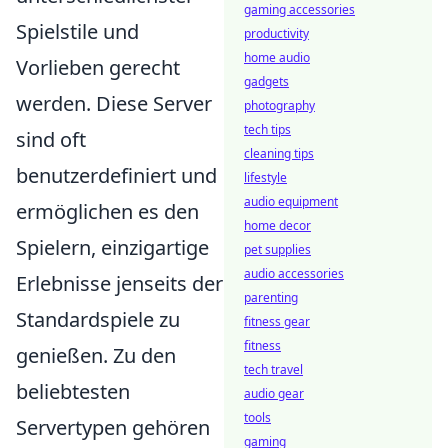
gaming accessories
Spielstile und
productivity
home audio
Vorlieben gerecht
gadgets
werden. Diese Server
photography
tech tips
sind oft
cleaning tips
benutzerdefiniert und
lifestyle
audio equipment
ermöglichen es den
home decor
Spielern, einzigartige
pet supplies
audio accessories
Erlebnisse jenseits der
parenting
Standardspiele zu
fitness gear
fitness
genießen. Zu den
tech travel
beliebtesten
audio gear
tools
Servertypen gehören
gaming