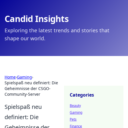
Candid Insights
Exploring the latest trends and stories that
shape our world.
Home
›
Gaming
›
Spielspaß neu definiert: Die
Geheimnisse der CSGO-
Community-Server
Categories
Spielspaß neu
Beauty
Gaming
definiert: Die
Pets
Geheimnisse der
Finance