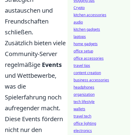
vlogging tips
Crypto
austauschen und
kitchen accessories
Freundschaften
audio
kitchen gadgets
schließen.
laptops
Zusätzlich bieten viele
home gadgets
office setup
Community-Server
office accessories
regelmäßige
Events
travel tips
content creation
und Wettbewerbe,
business accessories
was die
headphones
organization
Spielerfahrung noch
tech lifestyle
aufregender macht.
wallets
travel tech
Diese Events fördern
office lighting
nicht nur den
electronics