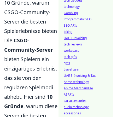
tech gadgets
10 Gründe, warum
technology
CSGO-Community-
Gambling
Programmatic SEO
Server die besten
SEO APIs
Spielerlebnisse bieten
biking
UAE E-Invoicing
Die
CSGO-
tech reviews
Community-Server
workspace
tech gifts
bieten Spielern ein
gifts
einzigartiges Erlebnis,
travel gear
UAE E-Invoicing & Tax
das sie von den
home technology
regulären Spielmodi
Anime Merchandise
AI APIs
abhebt. Hier sind
10
car accessories
Gründe
, warum diese
audio technology
accessories
Server die besten