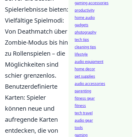
gaming accessories
Spielerlebnisse bieten:
productivity
home audio
Vielfältige Spielmodi:
gadgets
Von Deathmatch über
photography
tech tips
Zombie-Modus bis hin
cleaning tips
zu Rollenspielen – die
lifestyle
audio equipment
Möglichkeiten sind
home decor
schier grenzenlos.
pet supplies
audio accessories
Benutzerdefinierte
parenting
Karten: Spieler
fitness gear
fitness
können neue und
tech travel
aufregende Karten
audio gear
tools
entdecken, die von
gaming