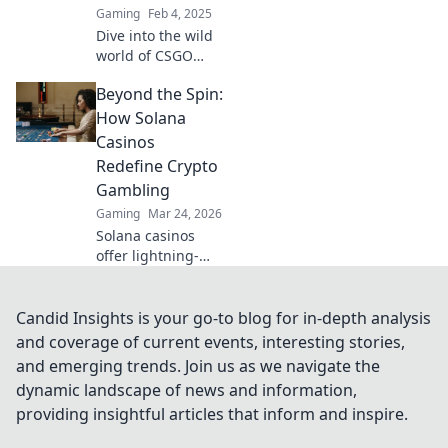
Gaming
Feb 4, 2025
Dive into the wild
world of CSGO
community
Beyond the Spin:
servers! Discover
bizarre battles,
How Solana
unique modes,
Casinos
and endless fun.
Redefine Crypto
Join the chaos
Gambling
today!
Gaming
Mar 24, 2026
Solana casinos
offer lightning-
fast, low-cost
crypto gambling.
Discover how
Candid Insights is your go-to blog for in-depth analysis
they're
and coverage of current events, interesting stories,
revolutionizing the
and emerging trends. Join us as we navigate the
game. Click to
dynamic landscape of news and information,
learn more!
providing insightful articles that inform and inspire.