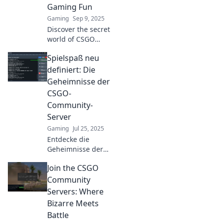
Gaming Fun
inner gamer
Gaming
Sep 9, 2025
today!
Discover the secret
world of CSGO
community
Spielspaß neu
servers! Unleash
endless fun,
definiert: Die
unique modes,
Geheimnisse der
and unforgettable
CSGO-
moments in
Community-
gaming bliss.
Server
Gaming
Jul 25, 2025
Entdecke die
Geheimnisse der
CSGO-Community-
Join the CSGO
Server und erlebe
Spielspaß neu
Community
definiert! Tauch
Servers: Where
ein in aufregende
Bizarre Meets
Matches und
Battle
kreative Modi!