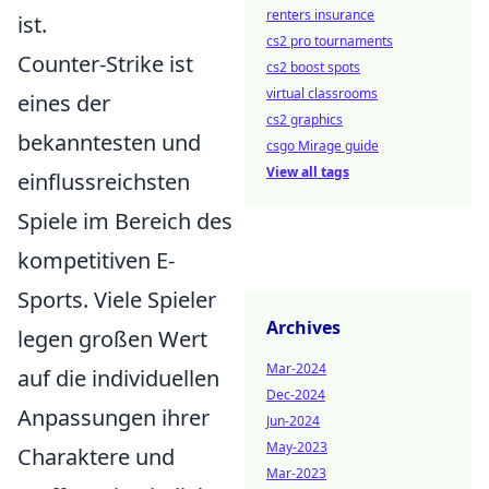
renters insurance
ist.
cs2 pro tournaments
Counter-Strike ist
cs2 boost spots
virtual classrooms
eines der
cs2 graphics
bekanntesten und
csgo Mirage guide
View all tags
einflussreichsten
Spiele im Bereich des
kompetitiven E-
Sports. Viele Spieler
Archives
legen großen Wert
Mar-2024
auf die individuellen
Dec-2024
Anpassungen ihrer
Jun-2024
May-2023
Charaktere und
Mar-2023