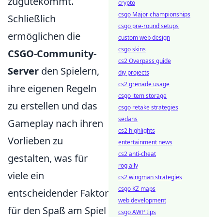
zugutekommt.
crypto
csgo Major championships
Schließlich
csgo pre-round setups
ermöglichen die
custom web design
csgo skins
CSGO-Community-
cs2 Overpass guide
Server
den Spielern,
diy projects
cs2 grenade usage
ihre eigenen Regeln
csgo item storage
zu erstellen und das
csgo retake strategies
sedans
Gameplay nach ihren
cs2 highlights
Vorlieben zu
entertainment news
cs2 anti-cheat
gestalten, was für
rog ally
viele ein
cs2 wingman strategies
csgo KZ maps
entscheidender Faktor
web development
für den Spaß am Spiel
csgo AWP tips