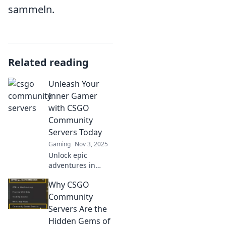
sammeln.
Related reading
Unleash Your
Inner Gamer
with CSGO
Community
Servers Today
Gaming
Nov 3, 2025
Unlock epic
adventures in
CSGO! Join
Why CSGO
community servers
now and elevate
Community
your gaming
Servers Are the
experience. Dive in
Hidden Gems of
and unleash your