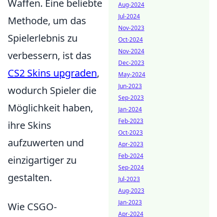
Waffen. Eine beliebte
Aug-2024
Jul-2024
Methode, um das
Nov-2023
Spielerlebnis zu
Oct-2024
Nov-2024
verbessern, ist das
Dec-2023
CS2 Skins upgraden
,
May-2024
Jun-2023
wodurch Spieler die
Sep-2023
Möglichkeit haben,
Jan-2024
Feb-2023
ihre Skins
Oct-2023
aufzuwerten und
Apr-2023
Feb-2024
einzigartiger zu
Sep-2024
gestalten.
Jul-2023
Aug-2023
Jan-2023
Wie CSGO-
Apr-2024