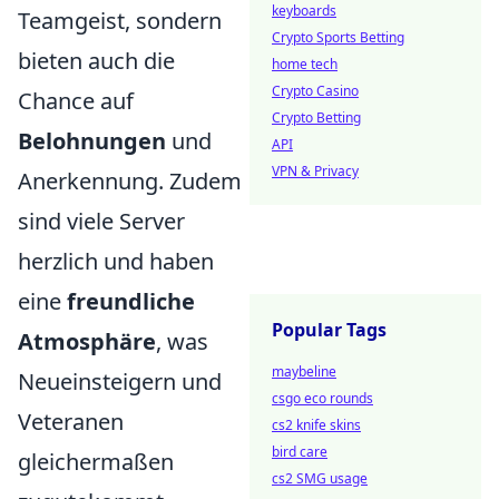
keyboards
Teamgeist, sondern
Crypto Sports Betting
bieten auch die
home tech
Crypto Casino
Chance auf
Crypto Betting
Belohnungen
und
API
VPN & Privacy
Anerkennung. Zudem
sind viele Server
herzlich und haben
eine
freundliche
Popular Tags
Atmosphäre
, was
maybeline
Neueinsteigern und
csgo eco rounds
Veteranen
cs2 knife skins
bird care
gleichermaßen
cs2 SMG usage